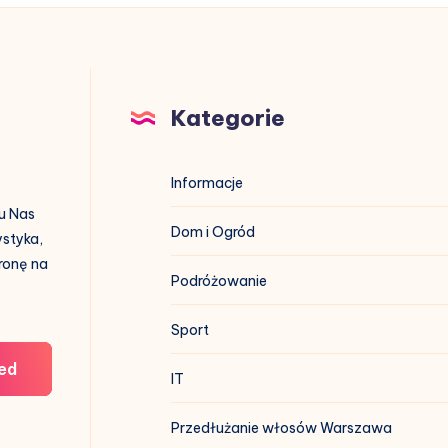
Kategorie
Informacje
 u Nas
Dom i Ogród
ystyka,
tronę na
Podróżowanie
Sport
ed
IT
Przedłużanie włosów Warszawa