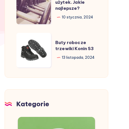
na
użytek. Jakie
metoda
najlepsze?
własny
na
użytek.
10 stycznia, 2024
spędzenie
Jakie
wolnego
najlepsze?
czasu
Buty
Buty robocze
robocze
trzewiki Konin S3
trzewiki
13 listopada, 2024
Konin
S3
Kategorie