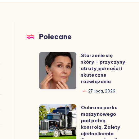
Polecane
Starzenie się
Starzenie
skóry – przyczyny
się
utraty jędrności i
skóry
skuteczne
rozwiązania
–
przyczyny
27 lipca, 2026
utraty
Ochrona parku
jędrności
Ochrona
maszynowego
i
parku
pod pełną
skuteczne
maszynowego
kontrolą. Zalety
ujednolicenia
rozwiązania
pod