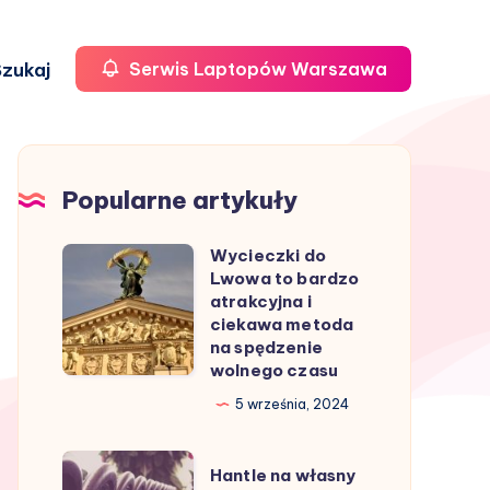
zukaj
Serwis Laptopów Warszawa
Popularne artykuły
Wycieczki do
Wycieczki
Lwowa to bardzo
do
atrakcyjna i
Lwowa
ciekawa metoda
na spędzenie
to
wolnego czasu
bardzo
5 września, 2024
atrakcyjna
i
Hantle
ciekawa
Hantle na własny