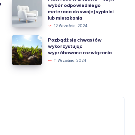
Materace
n
wybór odpowiedniego
Warszawa
materaca do swojej sypialni
–
lub mieszkania
czyli
12 Września, 2024
wybór
Pozbądź
Pozbądź się chwastów
odpowiedniego
wykorzystując
się
materaca
wypróbowane rozwiązania
chwastów
do
11 Września, 2024
wykorzystując
swojej
wypróbowane
sypialni
rozwiązania
lub
mieszkania