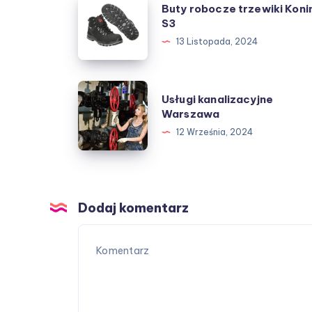
Buty robocze trzewiki Koni
robocze
S3
trzewiki
13 Listopada, 2024
Konin
S3
Usługi
Usługi kanalizacyjne
kanalizacyjne
Warszawa
Warszawa
12 Września, 2024
Dodaj komentarz