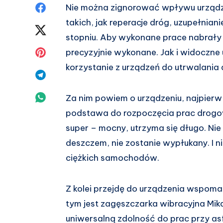
Share
Nie można zignorować wpływu urządz
takich, jak reperacje dróg, uzupełni
on
Share
stopniu. Aby wykonane prace nabrały g
Facebook
on
Share
precyzyjnie wykonane. Jak i widoczne 
korzystanie z urządzeń do utrwalania 
Twitter
on
Share
Pinterest
on
Share
Za nim powiem o urządzeniu, najpierw 
podstawa do rozpoczęcia prac drogowy
Telegram
on
super – mocny, utrzyma się długo. Ni
Whatsapp
deszczem, nie zostanie wypłukany. I 
ciężkich samochodów.
Z kolei przejdę do urządzenia wspom
tym jest zagęszczarka wibracyjna Mi
uniwersalną zdolność do prac przy asfa